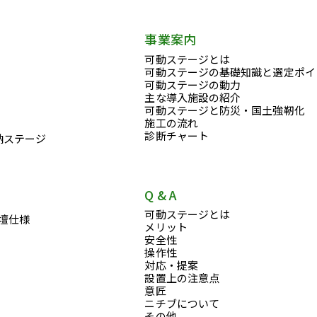
事業案内
可動ステージとは
可動ステージの基礎知識と選定ポイ
可動ステージの動力
主な導入施設の紹介
可動ステージと防災・国土強靭化
施工の流れ
診断チャート
納ステージ
Q & A
可動ステージとは
壇仕様
メリット
安全性
操作性
対応・提案
設置上の注意点
意匠
ニチブについて
その他