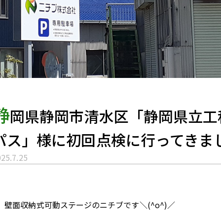
静
岡県静岡市清水区「静岡県立工
パス」様に初回点検に行ってきま
25.7.25
壁面収納式可動ステージのニチブです＼(^o^)／