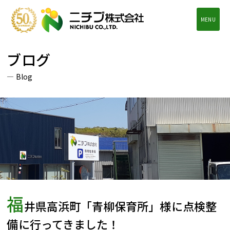
MENU
ブログ
Blog
福
井県高浜町「青柳保育所」様に点検整
備に行ってきました！