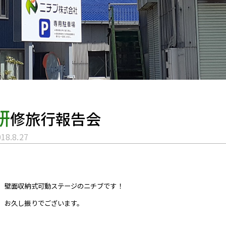
研
修旅行報告会
18.8.27
壁面収納式可動ステージのニチブです！
お久し振りでございます。