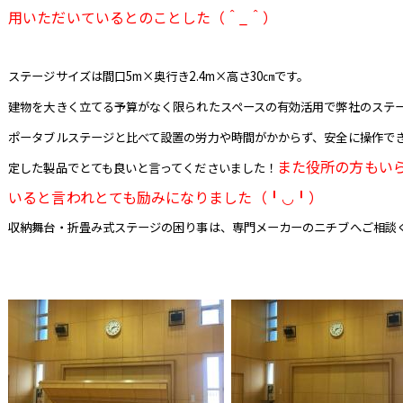
用いただいているとのことした（＾_＾）
ステージサイズは間口5m×奥行き2.4m×高さ30㎝です。
建物を大きく立てる予算がなく限られたスペースの有効活用で弊社のステ
ポータブルステージと比べて設置の労力や時間がかからず、安全に操作で
また役所の方もいら
定した製品でとても良いと言ってくださいました！
いると言われとても励みになりました（╹◡╹）
収納舞台・折畳み式ステージの困り事は、専門メーカーのニチブへご相談