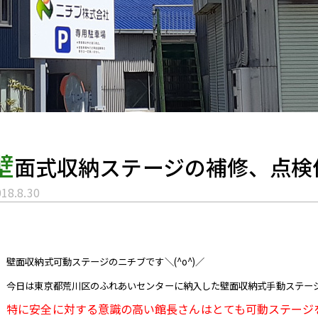
壁
面式収納ステージの補修、点検
18.8.30
壁面収納式可動ステージのニチブです＼(^o^)／
今日は東京都荒川区のふれあいセンターに納入した壁面収納式手動ステージ
特に安全に対する意識の高い館長さんはとても可動ステージ