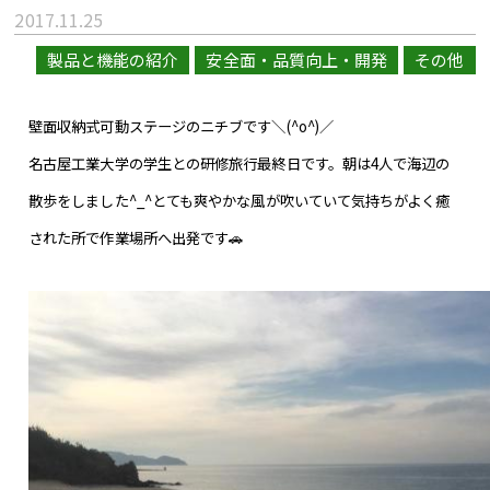
2017.11.25
製品と機能の紹介
安全面・品質向上・開発
その他
壁面収納式可動ステージのニチブです＼(^o^)／
名古屋工業大学の学生との研修旅行最終日です。朝は4人で海辺の
散歩をしました^_^とても爽やかな風が吹いていて気持ちがよく癒
された所で作業場所へ出発です
🚗