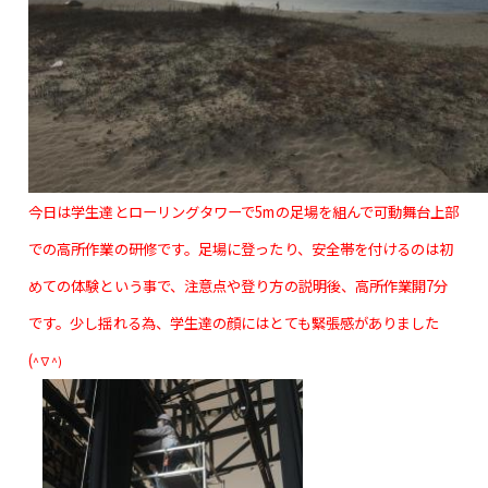
今日は学生達とローリングタワーで5mの足場を組んで可動舞台上部
での高所作業の研修です。足場に登ったり、安全帯を付けるのは初
めての体験という事で、注意点や登り方の説明後、高所作業開7分
です。少し揺れ
る為、
学生達の顔にはとても緊張感がありました
(
^∇^)