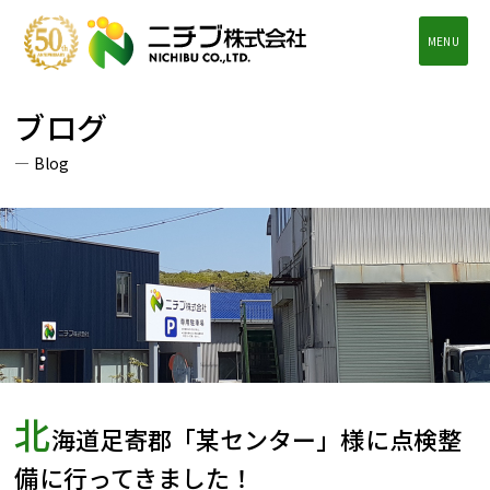
MENU
ブログ
Blog
北
海道足寄郡「某センター」様に点検整
備に行ってきました！