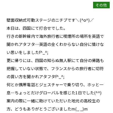
その他
壁面収納式可動ステージのニチブです＼
(^o^)
／
本日は、四国にて打合せでした。
行きの新幹線内で海外旅行者に喫煙所の場所を英語で
聞かれアタフタ
…
英語の全くわからない自分に情けな
い思いをしました
f^_^;
更に帰りには、四国の知らぬ無人駅にて自分の帰路も
把握していない状態で、フランスからの旅行者に切符
の買い方を聞かれアタフタ
f^_^;
何とか携帯電話とジェスチャーで乗り切り、ホッと一
息
…
ちょっとだけグローバルを感じた
1
日でした
(^^)
案内の際に一緒に助けていただいた地元の高校生の
方、どうもありがとうございました
m(_ _)m