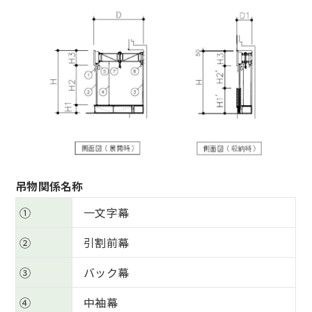
吊物関係名称
①
一文字幕
②
引割前幕
③
バック幕
④
中袖幕