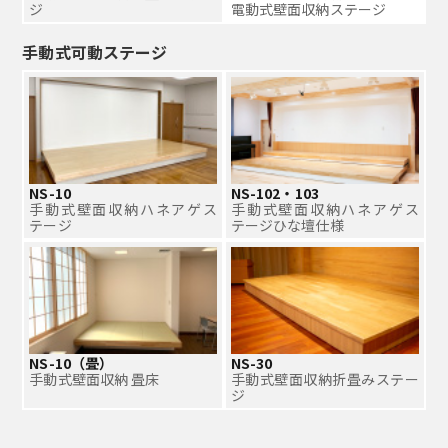
ジ
電動式壁面収納ステージ
手動式可動ステージ
NS-10
NS-102・103
手動式壁面収納ハネアゲス
手動式壁面収納ハネアゲス
テージ
テージひな壇仕様
NS-10（畳）
NS-30
手動式壁面収納 畳床
手動式壁面収納折畳みステー
ジ